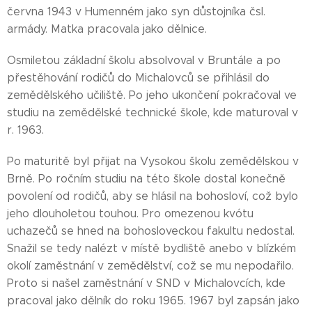
června 1943 v Humenném jako syn důstojníka čsl.
armády. Matka pracovala jako dělnice.
Osmiletou základní školu absolvoval v Bruntále a po
přestěhování rodičů do Michalovců se přihlásil do
zemědělského učiliště. Po jeho ukončení pokračoval ve
studiu na zemědělské technické škole, kde maturoval v
r. 1963.
Po maturitě byl přijat na Vysokou školu zemědělskou v
Brně. Po ročním studiu na této škole dostal konečně
povolení od rodičů, aby se hlásil na bohosloví, což bylo
jeho dlouholetou touhou. Pro omezenou kvótu
uchazečů se hned na bohosloveckou fakultu nedostal.
Snažil se tedy nalézt v místě bydliště anebo v blízkém
okolí zaměstnání v zemědělství, což se mu nepodařilo.
Proto si našel zaměstnání v SND v Michalovcích, kde
pracoval jako dělník do roku 1965. 1967 byl zapsán jako