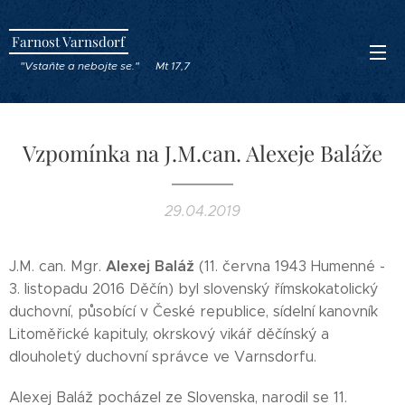
Farnost Varnsdorf
"Vstaňte a nebojte se." Mt 17,7
Vzpomínka na J.M.can. Alexeje Baláže
29.04.2019
Alexej Baláž
J.M. can. Mgr.
(11. června 1943 Humenné -
3. listopadu 2016 Děčín) byl slovenský římskokatolický
duchovní, působící v České republice, sídelní kanovník
Litoměřické kapituly, okrskový vikář děčínský a
dlouholetý duchovní správce ve Varnsdorfu.
Alexej Baláž pocházel ze Slovenska, narodil se 11.