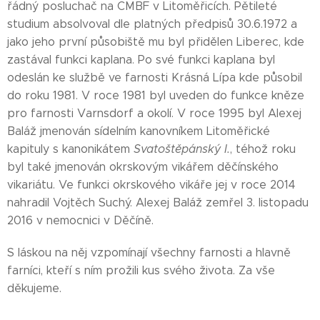
řádný posluchač na CMBF v Litoměřicích. Pětileté
studium absolvoval dle platných předpisů 30.6.1972 a
jako jeho první působiště mu byl přidělen Liberec, kde
zastával funkci kaplana. Po své funkci kaplana byl
odeslán ke službě ve farnosti Krásná Lípa kde působil
do roku 1981. V roce 1981 byl uveden do funkce kněze
pro farnosti Varnsdorf a okolí. V roce 1995 byl Alexej
Baláž jmenován sídelním kanovníkem Litoměřické
kapituly s kanonikátem
Svatoštěpánský I.
, téhož roku
byl také jmenován okrskovým vikářem děčínského
vikariátu. Ve funkci okrskového vikáře jej v roce 2014
nahradil Vojtěch Suchý. Alexej Baláž zemřel 3. listopadu
2016 v nemocnici v Děčíně.
S láskou na něj vzpomínají všechny farnosti a hlavně
farníci, kteří s ním prožili kus svého života. Za vše
děkujeme.