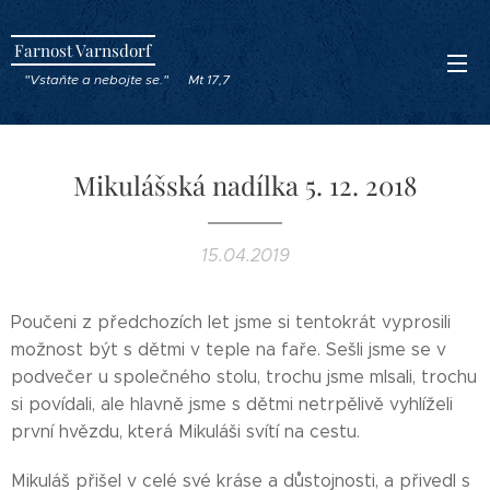
Farnost Varnsdorf
"Vstaňte a nebojte se." Mt 17,7
Mikulášská nadílka 5. 12. 2018
15.04.2019
Poučeni z předchozích let jsme si tentokrát vyprosili
možnost být s dětmi v teple na faře. Sešli jsme se v
podvečer u společného stolu, trochu jsme mlsali, trochu
si povídali, ale hlavně jsme s dětmi netrpělivě vyhlíželi
první hvězdu, která Mikuláši svítí na cestu.
Mikuláš přišel v celé své kráse a důstojnosti, a přivedl s